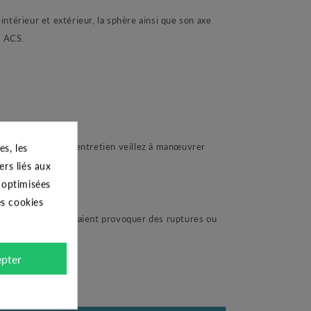
ntérieur et extérieur, la sphère ainsi que son axe
s ACS.
Ensuite pour un bon entretien veillez à manœuvrer
s, les
ers liés aux
s optimisées
es cookies
es de clé qui pourraient provoquer des ruptures ou
pter