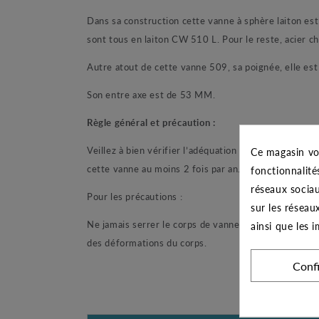
Dans sa construction cette vanne à sphère laiton est
sont tous en laiton CW 510 L. Pour le reste, acier c
Autre atout de cette vanne 509, sa poignée, elle est
Son entre axe est de 53 MM.
Règle général et précaution :
Veillez à bien vérifier l’adéquation entre cette vann
Ce magasin vo
cette vanne au moins 2 fois par an.
fonctionnalité
réseaux sociau
Pour les précautions :
sur les réseau
Ne jamais serrer le corps de vanne dans un étau. Au
ainsi que les 
des déformations du corps.
Conf