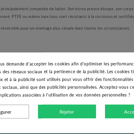
 principalement composée de laiton. Son écrou presse étoupe, son corps i
hromé, PTFE ou même inox tous sont résistants à la corrosion et certifié
 réversible pour un montage plus simple dans toutes les circonstances.
e à sphère et les conditions de service (fluide, pression, température). 
us demande d'accepter les cookies afin d'optimiser les performance
s des réseaux sociaux et la pertinence de la publicité. Les cookies ti
x et à la publicité sont utilisés pour vous offrir des fonctionnalité
x sociaux, ainsi que des publicités personnalisées. Acceptez-vous c
 vissage du robinet, serrer modérément. Ne pas bloquer avec des rallong
implications associées à l'utilisation de vos données personnelles ?
igurer
Rejeter
Acce