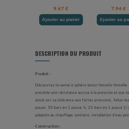
9.47 €
7.94 €
Ajouter au panier
Ajouter au pa
DESCRIPTION DU PRODUIT
Produit :
Découvrez la vanne à sphère laiton femelle-femelle 
possède une résistance accrue à la pression et aux 
atout est sa tolérance aux fortes pressions. Selon l
pouce, 30 bars en 1 pouce ¼, 25 bars en 1 pouce 1/2
adaptée au chauffage sanitaire, installation d’eau pota
Construction :