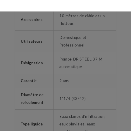
Fabricant
ZENIT
10 mètres de câble et un
Accessoires
flotteur.
Domestique et
Utilisateurs
Professionnel
Pompe DR STEEL 37 M
Désignation
automatique
Garantie
2 ans
Diamètre de
1"1/4 (33/42)
refoulement
Eaux claires d'infiltration,
Type liquide
eaux pluviales, eaux