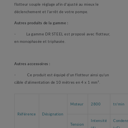
flotteur souple réglage afin d’ajusté au mieux le
déclenchement et l’arrêt de votre pompe.
Autres produits de la gamme :
- La gamme DR STEEL est proposé avec flotteur,
en monophasée et triphasée.
Autres accessoires :
- Ce produit est équipé d’un flotteur ainsi qu’un
câble d’alimentation de 10 mètres en 4 x 1 mm².
Moteur
2800
tr/min
Référence
Désignation
Intensité
Condens
Tension
(A)
(µF)