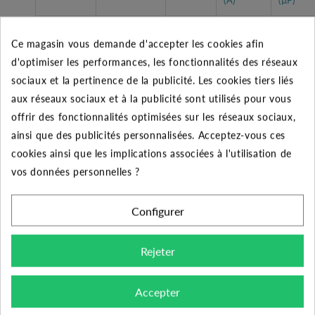
Pompe DR
MONO
Ce magasin vous demande d'accepter les cookies afin
STEEL 37 M
3,1
230 V
d'optimiser les performances, les fonctionnalités des réseaux
automatique
sociaux et la pertinence de la publicité. Les cookies tiers liés
aux réseaux sociaux et à la publicité sont utilisés pour vous
Tableau des performances
offrir des fonctionnalités optimisées sur les réseaux sociaux,
ainsi que des publicités personnalisées. Acceptez-vous ces
Débit
0
1,8
3,6
5,4
7,2
9
cookies ainsi que les implications associées à l'utilisation de
(m3/h)
vos données personnelles ?
Pression
13,6
11,6
9,5
7
4,5
1,9
Configurer
HMT
Rejeter
CARACTÉRISTIQUES GÉNÉRALES
Accepter