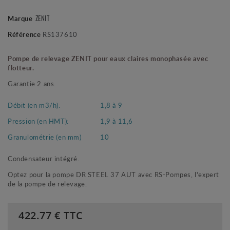
Marque
ZENIT
Référence
RS137610
Pompe de relevage
ZENIT
pour eaux claires monophasée avec
flotteur.
Garantie 2 ans.
Débit (en m3/h):
1,8 à 9
Pression (en HMT):
1,9 à 11,6
Granulométrie (en mm)
10
Condensateur intégré.
Optez pour la pompe DR STEEL 37 AUT avec RS-Pompes, l'expert
de la pompe de relevage.
422.77
€ TTC