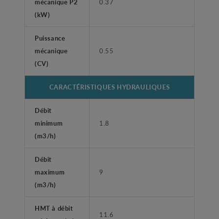
mécanique P2
0.37
(kW)
Puissance
mécanique
0.55
(CV)
CARACTÉRISTIQUES HYDRAULIQUES
Débit
minimum
1.8
(m3/h)
Débit
maximum
9
(m3/h)
HMT à débit
11.6