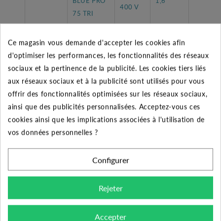
BLUE PRO
1,6
400 V
75 TRI
Ce magasin vous demande d'accepter les cookies afin
Tableau des performances
d'optimiser les performances, les fonctionnalités des réseaux
Débit
sociaux et la pertinence de la publicité. Les cookies tiers liés
0
3,6
7,2
10,8
14,4
(m3/h)
aux réseaux sociaux et à la publicité sont utilisés pour vous
offrir des fonctionnalités optimisées sur les réseaux sociaux,
Pression
ainsi que des publicités personnalisées. Acceptez-vous ces
12,3
11,3
10
8,2
5,3
HMT
cookies ainsi que les implications associées à l'utilisation de
vos données personnelles ?
Configurer
CARACTÉRISTIQUES GÉNÉRALES
Rejeter
Pompe DR BLUE PRO 75
Désignation
TRI
Accepter