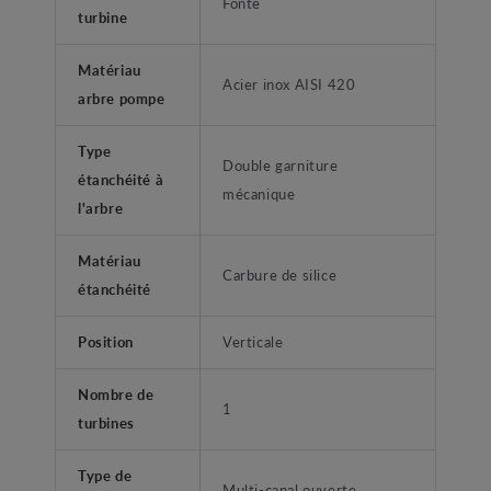
Fonte
turbine
Matériau
Acier inox AISI 420
arbre pompe
Type
Double garniture
étanchéité à
mécanique
l'arbre
Matériau
Carbure de silice
étanchéité
Position
Verticale
Nombre de
1
turbines
Type de
Multi-canal ouverte