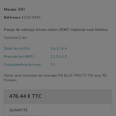
ZENIT
Marque
Référence
4120-0435
Pompe de relevage d'eaux claires ZENIT triphasée sans flotteur.
Garantie 2 ans.
Débit (en m3/h):
3,6 à 14,4
Pression (en HMT):
11,3 à 5,3
Granulométrie (en mm)
15
Optez pour la pompe de relevage DR BLUE PRO 75 TRI avec RS-
Pompes.
476.44
€ TTC
QUANTITÉ