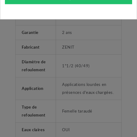
Utilisateurs
Professionnel
Accessoires
5 mètres de câble.
Garantie
2 ans
Fabricant
ZENIT
Diamètre de
1"1/2 (40/49)
refoulement
Applications lourdes en
Application
présences d'eaux chargées.
Type de
Femelle taraudé
refoulement
Eaux claires
OUI