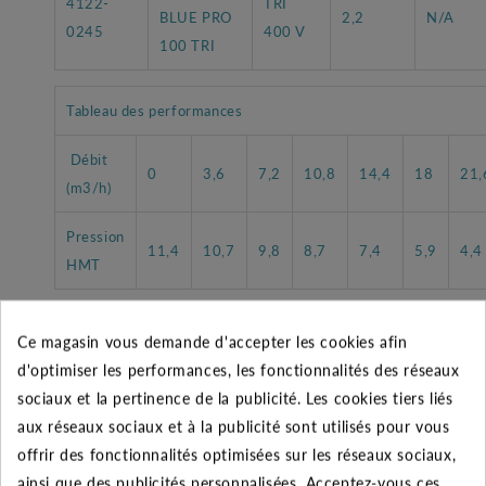
4122-
TRI
BLUE PRO
2,2
N/A
0245
400 V
100 TRI
Tableau des performances
Débit
0
3,6
7,2
10,8
14,4
18
21,
(m3/h)
Pression
11,4
10,7
9,8
8,7
7,4
5,9
4,4
HMT
Ce magasin vous demande d'accepter les cookies afin
d'optimiser les performances, les fonctionnalités des réseaux
CARACTÉRISTIQUES GÉNÉRALES
sociaux et la pertinence de la publicité. Les cookies tiers liés
aux réseaux sociaux et à la publicité sont utilisés pour vous
Fabricant
ZENIT
offrir des fonctionnalités optimisées sur les réseaux sociaux,
ainsi que des publicités personnalisées. Acceptez-vous ces
Accessoires
10 m de câble