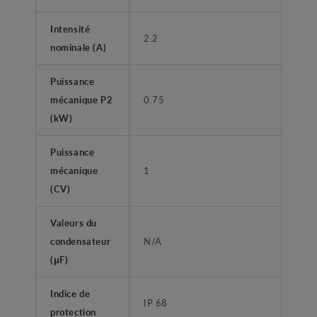
Intensité
2.2
nominale (A)
Puissance
mécanique P2
0.75
(kW)
Puissance
mécanique
1
(CV)
Valeurs du
condensateur
N/A
(μF)
Indice de
IP 68
protection