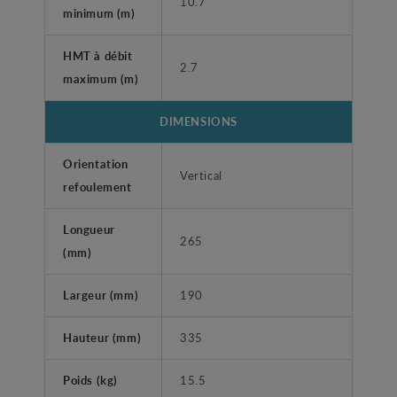
10.7
minimum (m)
HMT à débit
2.7
maximum (m)
DIMENSIONS
Orientation
Vertical
refoulement
Longueur
265
(mm)
Largeur (mm)
190
Hauteur (mm)
335
Poids (kg)
15.5