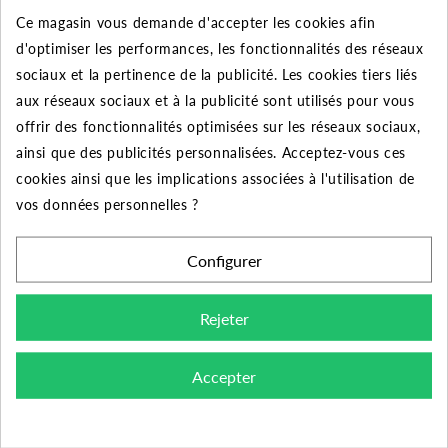
Ce magasin vous demande d'accepter les cookies afin
50
10%
Jusqu'à
170,10 €
d'optimiser les performances, les fonctionnalités des réseaux
sociaux et la pertinence de la publicité. Les cookies tiers liés
aux réseaux sociaux et à la publicité sont utilisés pour vous
offrir des fonctionnalités optimisées sur les réseaux sociaux,
DESCRIPTION DU PRODUIT
ainsi que des publicités personnalisées. Acceptez-vous ces
cookies ainsi que les implications associées à l'utilisation de
vos données personnelles ?
Découvrez le coude égal à 90° Femelle-mâle
galvanisée de diamètre 2"1/2 pour le raccordement de
Configurer
vos tuyauteries.
Rejeter
Domaine d'application :
distribution d'eau, d'eau
potable, de gaz, de vapeur, de liquide et de gaz non
corrosifs. Systèmes CVC.
Accepter
Conception, fabrication et contrôle :