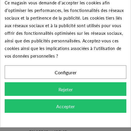
Ce magasin vous demande d'accepter les cookies afin
50
10%
Jusqu'à
56,00 €
d'optimiser les performances, les fonctionnalités des réseaux
sociaux et la pertinence de la publicité. Les cookies tiers liés
aux réseaux sociaux et à la publicité sont utilisés pour vous
offrir des fonctionnalités optimisées sur les réseaux sociaux,
DESCRIPTION DU PRODUIT
ainsi que des publicités personnalisées. Acceptez-vous ces
cookies ainsi que les implications associées à l'utilisation de
Découvrez le coude égal à 90° Femelle-
vos données personnelles ?
femelle galvanisée de diamètre 2" pour le
raccordement de vos tuyauteries.
Configurer
Domaine d'application :
distribution d'eau, d'eau
Rejeter
potable, de gaz, de vapeur, de liquide et de gaz non
corrosifs. Systèmes CVC.
Accepter
Conception, fabrication et contrôle :
- Les raccordements sont fabriqués conformément aux