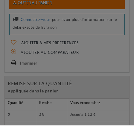
AJOUTER AU PANIER
Connectez-vous
pour avoir plus d'information sur le
délai exacte de livraison
AJOUTER À MES PRÉFÉRENCES
AJOUTER AU COMPARATEUR
Imprimer
REMISE SUR LA QUANTITÉ
Appliquée dans le panier
Quantité
Remise
Vous économisez
5
2%
Jusqu'à
1,12 €
10
5%
Jusqu'à
5,60 €