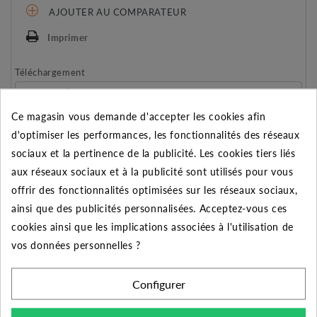
AJOUTER AU COMPARATEUR
Imprimer
Téléchargement
MONTAGE RACCORDS PLASSON (83.38K)
7150 PLASSON (1.03M)
Ce magasin vous demande d'accepter les cookies afin
d'optimiser les performances, les fonctionnalités des réseaux
sociaux et la pertinence de la publicité. Les cookies tiers liés
REMISE SUR LA QUANTITÉ
aux réseaux sociaux et à la publicité sont utilisés pour vous
Appliquée dans le panier
offrir des fonctionnalités optimisées sur les réseaux sociaux,
Quantité
Remise
Vous économisez
ainsi que des publicités personnalisées. Acceptez-vous ces
cookies ainsi que les implications associées à l'utilisation de
5
2%
Jusqu'à
0,30 €
vos données personnelles ?
10
5%
Jusqu'à
1,50 €
Configurer
50
10%
Jusqu'à
14,95 €