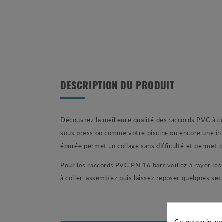
DESCRIPTION DU PRODUIT
Découvrez la meilleure qualité des raccords PVC à c
sous pression comme votre piscine ou encore une inst
épurée permet un collage sans difficulté et permet d
Pour les raccords PVC PN 16 bars veillez à rayer les p
à coller, assemblez puis laissez reposer quelques se
Ce magasin vo