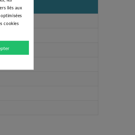
ers liés aux
s optimisées
es cookies
pter