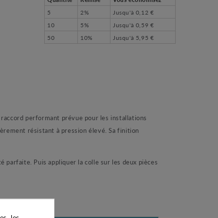
5
2%
Jusqu'à
0,12 €
10
5%
Jusqu'à
0,59 €
50
10%
Jusqu'à
5,95 €
raccord performant prévue pour les installations
rement résistant à pression élevé. Sa finition
 parfaite. Puis appliquer la colle sur les deux pièces
s, les