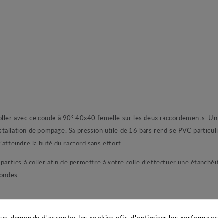
oller avec ce coude à 90° 40x40 femelle sur les deux raccordements. Un 
allation de pompage. Sa pression utile de 16 bars rend se PVC particuliè
’atteindre la buté du raccord sans effort.
arties à coller afin de permettre à votre colle d’effectuer une étanchéité
condes.
us demande d'accepter les cookies afin d'optimiser les performance