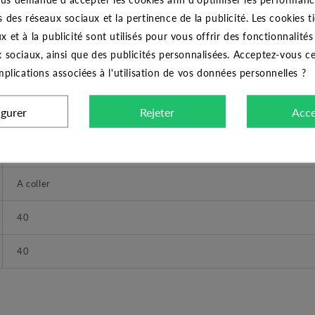
CARACTÉRISTIQUES GÉNÉRALES
s des réseaux sociaux et la pertinence de la publicité. Les cookies ti
x et à la publicité sont utilisés pour vous offrir des fonctionnalité
CODITAL
x sociaux, ainsi que des publicités personnalisées. Acceptez-vous c
implications associées à l'utilisation de vos données personnelles ?
Coude à 90 ° PVC égal à coller 40x40
igurer
Rejeter
Acce
Coude
16 bars
A coller
40
40