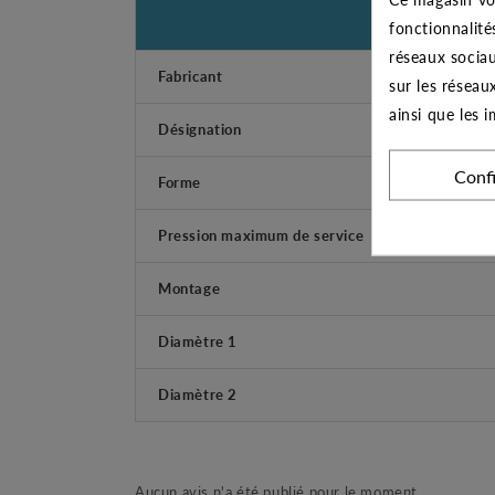
fonctionnalité
réseaux sociau
Fabricant
sur les réseau
ainsi que les 
Désignation
Conf
Forme
Pression maximum de service
Montage
Diamètre 1
Diamètre 2
Aucun avis n'a été publié pour le moment.