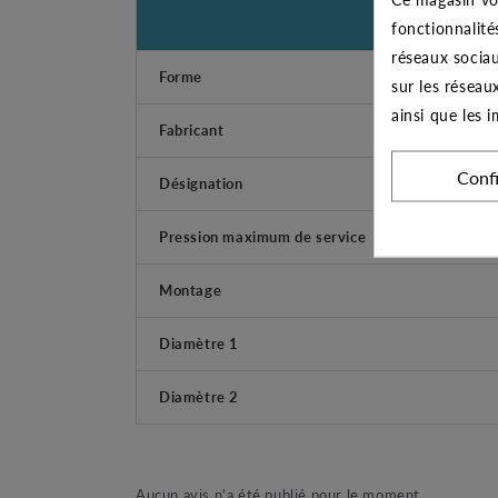
fonctionnalité
réseaux sociau
Forme
sur les réseau
ainsi que les 
Fabricant
Conf
Désignation
Pression maximum de service
Montage
Diamètre 1
Diamètre 2
Aucun avis n'a été publié pour le moment.