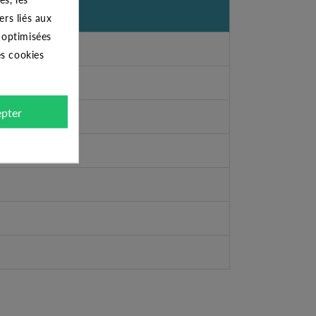
ers liés aux
s optimisées
es cookies
pter