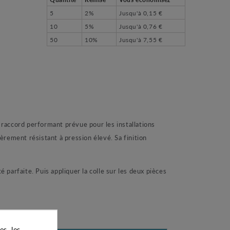
5
2%
Jusqu'à
0,15 €
10
5%
Jusqu'à
0,76 €
50
10%
Jusqu'à
7,55 €
raccord performant prévue pour les installations
rement résistant à pression élevé. Sa finition
 parfaite. Puis appliquer la colle sur les deux pièces
s, les