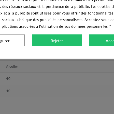
CARACTÉRISTIQUES GÉNÉRALES
s des réseaux sociaux et la pertinence de la publicité. Les cookies ti
x et à la publicité sont utilisés pour vous offrir des fonctionnalité
Coude
x sociaux, ainsi que des publicités personnalisées. Acceptez-vous c
implications associées à l'utilisation de vos données personnelles ?
CODITAL
igurer
Rejeter
Acce
Coude à 45 ° PVC égal à coller 40x40
16 bars
A coller
40
40