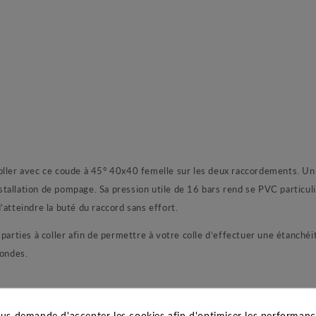
oller avec ce coude à 45° 40x40 femelle sur les deux raccordements. Un 
allation de pompage. Sa pression utile de 16 bars rend se PVC particuliè
’atteindre la buté du raccord sans effort.
arties à coller afin de permettre à votre colle d’effectuer une étanchéité
condes.
us demande d'accepter les cookies afin d'optimiser les performance