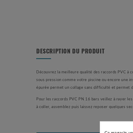
DESCRIPTION DU PRODUIT
Découvrez la meilleure qualité des raccords PVC à c
sous pression comme votre piscine ou encore une inst
épurée permet un collage sans difficulté et permet d
Pour les raccords PVC PN 16 bars veillez à rayer les p
à coller, assemblez puis laissez reposer quelques se
Ce magasin vo