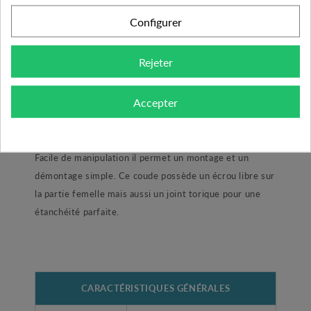
-
Le coude DURA 1 pouce FM est un raccord pour
Configurer
le montage d’électrovanne d’arrosage. Ce raccord en
PVC de haute qualité permet la conception d’un
Rejeter
collecteur ou appelé clarinette afin de raccorder entre
elles les électrovannes. Cet accessoire de montage est
Accepter
indispensable pour la connexion hydraulique de vos
électrovannes. L’encombrement très limité permet à
cet accessoire d’économisé l’espace dans les regards.
Facile de manipulation il permet un montage et un
démontage simple. Ce coude possède un écrou libre sur
la partie femelle mais aussi un joint torique pour une
étanchéité parfaite.
CARACTÉRISTIQUES GÉNÉRALES