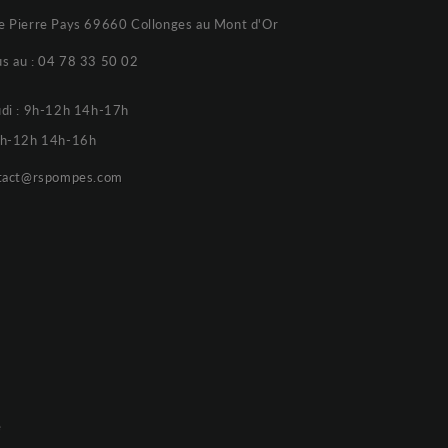
e Pierre Pays 69660 Collonges au Mont d'Or
s au :
04 78 33 50 02
udi : 9h-12h 14h-17h
 9h-12h 14h-16h
tact@rspompes.com
e