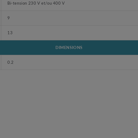
Bi-tension 230 V et/ou 400 V
9
13
DIMENSIONS
0.2