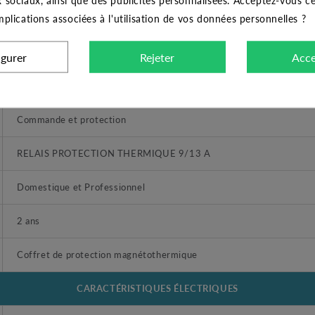
implications associées à l'utilisation de vos données personnelles ?
CARACTÉRISTIQUES GÉNÉRALES
igurer
Rejeter
Acce
TELEMECANIQUE
Commande et protection
RELAIS PROTECTION THERMIQUE 9/13 A
Domestique et Professionnel
2 ans
Coffret de protection magnétothermique
CARACTÉRISTIQUES ÉLECTRIQUES