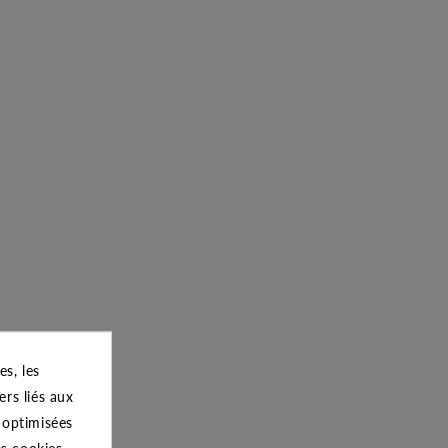
s, les
ers liés aux
s optimisées
es cookies