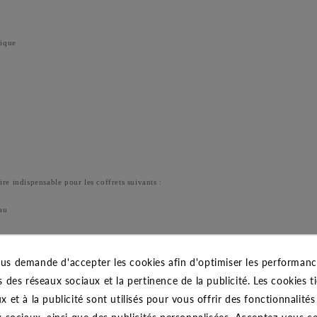
nique
ndispensable pour les coffrets suivants :
au
veau
us demande d'accepter les cookies afin d'optimiser les performance
lussostat
s des réseaux sociaux et la pertinence de la publicité. Les cookies ti
Télémécanique
x et à la publicité sont utilisés pour vous offrir des fonctionnalité
x sociaux, ainsi que des publicités personnalisées. Acceptez-vous c