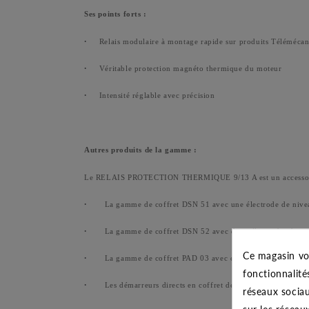
Ses points forts :
·
Relais modulaire à montage rapide sur produits Téléméca
·
Véritable protection magnéto thermique du moteur
·
Intensité réglable avec précision
Autres produits de la gamme :
Le RELAIS PROTECTION THERMIQUE 9/13 A est un accessoire i
·
La gamme de coffret DSN 51 avec une électrode de nive
·
La gamme de coffret DSN 52 avec deux électrodes de ni
Ce magasin vo
·
La gamme de coffret PAD 03 avec contrôle de débit par f
fonctionnalité
·
Les démarreurs directs en coffret de la gamme LE1 de 
réseaux sociau
sur les réseau