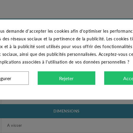
CARACTÉRISTIQUES GÉNÉRALES
us demande d'accepter les cookies afin d'optimiser les performance
s des réseaux sociaux et la pertinence de la publicité. Les cookies ti
Crépine Inox 392 diamètre 2"
x et à la publicité sont utilisés pour vous offrir des fonctionnalité
x sociaux, ainsi que des publicités personnalisées. Acceptez-vous c
Domestique et Professionnel
implications associées à l'utilisation de vos données personnelles ?
Crépine
igurer
Rejeter
Acce
OUI
Inox/Nylon
DIMENSIONS
A visser