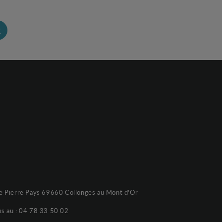
R
e Pierre Pays 69660 Collonges au Mont d'Or
s au :
04 78 33 50 02