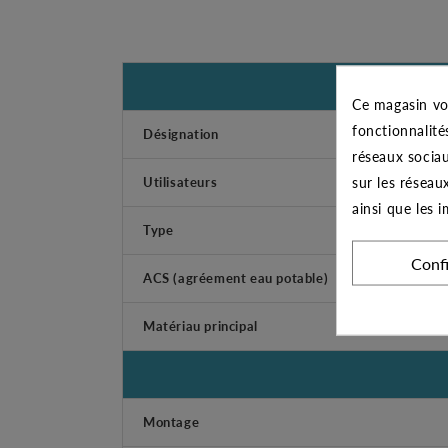
Ce magasin vo
fonctionnalité
Désignation
réseaux sociau
sur les réseau
Utilisateurs
ainsi que les 
Type
Conf
ACS (agréement eau potable)
Matériau principal
Montage