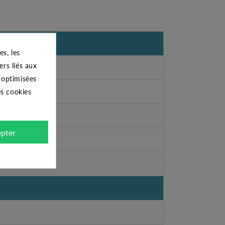
s, les
ers liés aux
s optimisées
es cookies
pter