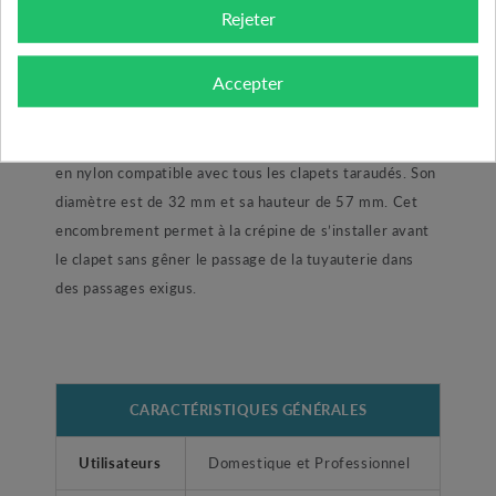
Rejeter
crépine 394 peut-être installée dans une installation
d’eau potable, elle répond à la norme ACS.
Accepter
Son dimensionnement :
La crépine inox 392 3/4" dispose un filetage mâle 3/4"
en nylon compatible avec tous les clapets taraudés. Son
diamètre est de 32 mm et sa hauteur de 57 mm. Cet
encombrement permet à la crépine de s’installer avant
le clapet sans gêner le passage de la tuyauterie dans
des passages exigus.
CARACTÉRISTIQUES GÉNÉRALES
Utilisateurs
Domestique et Professionnel