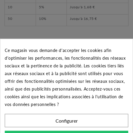
10
5%
Jusqu'à
1,68 €
50
10%
Jusqu'à
16,75 €
Ce magasin vous demande d'accepter les cookies afin
DESCRIPTION DU PRODUIT
d'optimiser les performances, les fonctionnalités des réseaux
sociaux et la pertinence de la publicité. Les cookies tiers liés
Découvrez la crépine inox 392 3/4" pour clapet
aux réseaux sociaux et à la publicité sont utilisés pour vous
taraudé. Cette crépine à maille inox de 1.25 mm permet
offrir des fonctionnalités optimisées sur les réseaux sociaux,
de limiter les impuretés grossières de s’introduire dans
ainsi que des publicités personnalisées. Acceptez-vous ces
la tuyauterie. Souvent installée en amont du clapet
cookies ainsi que les implications associées à l'utilisation de
antiretour elle participe à son bon fonctionnement car
vos données personnelles ?
elle retient tous corps étrangers susceptibles
d’empêcher la fermeture complète d’un clapet. La
Configurer
crépine dispose d’une tête e nylon permettant un
montage et démontage sans difficulté. Également cette