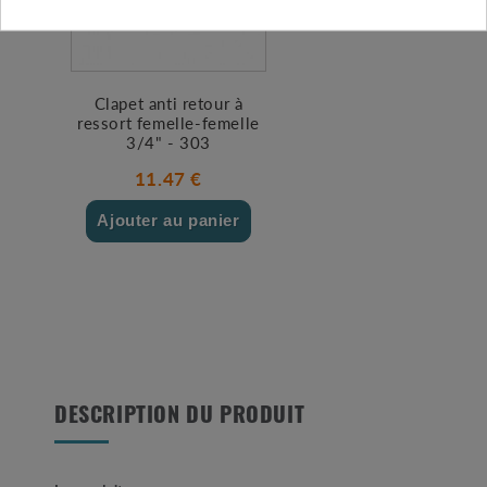
Clapet anti retour à
ressort femelle-femelle
3/4" - 303
11.47 €
Ajouter au panier
DESCRIPTION DU PRODUIT