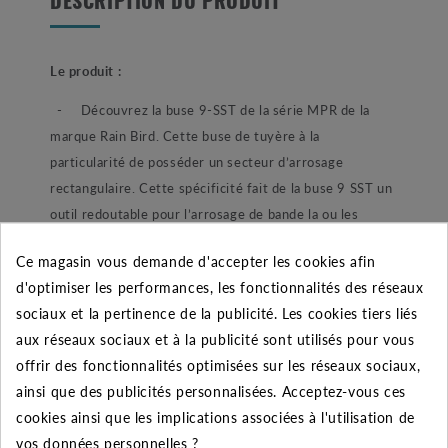
DESCRIPTION DU PRODUIT
Le produit :
- Découvrez la buse 9-SST de la série MPR de la
marque Rain Bird. Cette buse de tuyère à la
particularité de posséder un secteur d’arrosage
rectangulaire. Cette spécificité fait de la buse 9 SST un
outil redoutable pour l’arrosage de bande la ou les
buses classiques ne vont pas. Cette buse fait partie de
Ce magasin vous demande d'accepter les cookies afin
la série MPR de Rain Bird, cette gamme de buse pour
d'optimiser les performances, les fonctionnalités des réseaux
tuyère à la particularité de permettre un débit
sociaux et la pertinence de la publicité. Les cookies tiers liés
proportionnel à la surface arrosé quel que soit la portée
aux réseaux sociaux et à la publicité sont utilisés pour vous
ou le secteur d’arrosage. Votre arrosage automatique
offrir des fonctionnalités optimisées sur les réseaux sociaux,
permettra alors un arrosage uniforme et plus sain pour
ainsi que des publicités personnalisées. Acceptez-vous ces
votre jardin. Comme toute les buse Rain Bird ce modèle
cookies ainsi que les implications associées à l'utilisation de
possède une vis de bridage du jet, il est fortement
vos données personnelles ?
déconseillé de brider les buses Rain Bird au-delà de 25