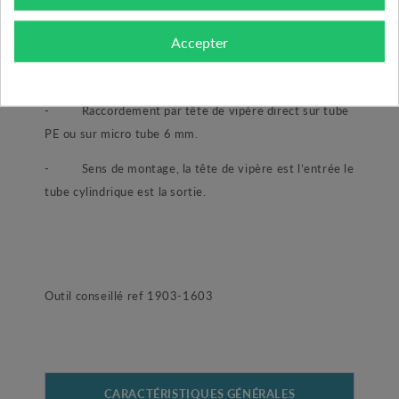
-
Vous apprécierez aussi son diamètre plus
Accepter
important de la concurrence simplifiant ainsi la prise en
main lors du montage.
-
Raccordement par tête de vipère direct sur tube
PE ou sur micro tube 6 mm.
-
Sens de montage, la tête de vipère est l’entrée le
tube cylindrique est la sortie.
Outil conseillé ref 1903-1603
CARACTÉRISTIQUES GÉNÉRALES