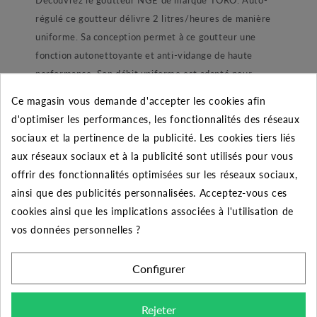
régulé ce goutteur délivre 2 litres/heures de manière
uniforme. Sa conception permet à ce goutteur une
fonction autonettoyante et anti-vidange de haute
performance. Son débit uniforme est adapté pour
n’importe quel type de d’utilisation dans des conditions
Ce magasin vous demande d'accepter les cookies afin
topographiques difficiles. En effet, il délivre un débit
d'optimiser les performances, les fonctionnalités des réseaux
régulé de 2 l/h sur une plage de pressions comprise
sociaux et la pertinence de la publicité. Les cookies tiers liés
entre 1 et 4 bars. Sa membrane participe à la fonction
aux réseaux sociaux et à la publicité sont utilisés pour vous
d’auto nettoyage pendant et à la fermeture du goutteur.
offrir des fonctionnalités optimisées sur les réseaux sociaux,
Egalement elle permet une fermeture parfaite du
ainsi que des publicités personnalisées. Acceptez-vous ces
goutteur à 0.2 bar permettant ainsi une anti vidange
cookies ainsi que les implications associées à l'utilisation de
performante.
vos données personnelles ?
Principe de montage :
Configurer
-
Le goutteur NGE de TORO est identifié par
couleur selon le débit fourni bleu, noir et rouge
Rejeter
respectivement 2, 4 et 8 litres heure.