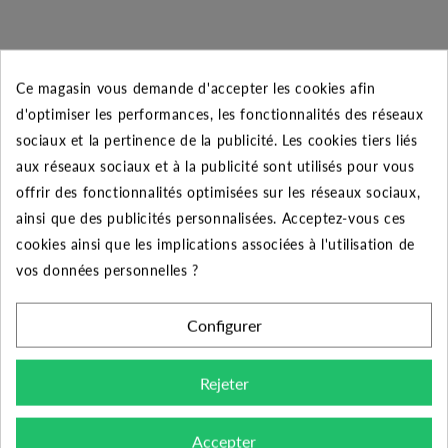
Ce magasin vous demande d'accepter les cookies afin
d'optimiser les performances, les fonctionnalités des réseaux
DESCRIPTION DU PRODUIT
sociaux et la pertinence de la publicité. Les cookies tiers liés
aux réseaux sociaux et à la publicité sont utilisés pour vous
Le produit :
offrir des fonctionnalités optimisées sur les réseaux sociaux,
ainsi que des publicités personnalisées. Acceptez-vous ces
- Découvrez la buse N° 06 (rouge) pour l’arroseur à
cookies ainsi que les implications associées à l'utilisation de
impact MAXI BIRD de la marque Rain Bird. Cet
vos données personnelles ?
asperseur en plastique est particulièrement adapté pour
les particuliers. Réglable par bagues métalliques
Configurer
choisissez le secteur qui vous convient (20° à 340°) ou
encore plein cercle. Sa portée pouvant atteindre 13
Rejeter
mètres fait de cette arroseur un outil redoutable pour
l’arrosage d’un potager ou d’un massif. Monté sur une
allonge ½ » cet asperseur remplira sa mission de
Accepter