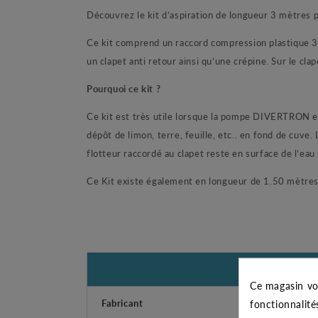
Découvrez le kit d’aspiration de longueur 3 mètres
Ce kit comprend un raccord compression plastique 3
un clapet anti retour ainsi qu’une crépine. Sur le cl
Pourquoi ce kit ?
Ce kit est très utile lorsque la pompe DIVERTRON est 
dépôt de limon, terre, feuille, etc.. en fond de cuve.
flotteur raccordé au clapet reste en surface de l’ea
Ce Kit existe également en longueur de 1.50 mètres
Ce magasin vo
Fabricant
fonctionnalité