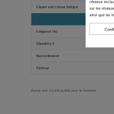
réseaux sociau
Clapet anti-retour intégré
sur les réseau
ainsi que les 
Conf
Longueur (m)
Diamètre 1
Raccordement
Flotteur
Aucun avis n'a été publié pour le moment.