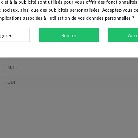
x et à la publicité sont utilisés pour vous offrir des fonctionnalité
OUI
x sociaux, ainsi que des publicités personnalisées. Acceptez-vous c
implications associées à l'utilisation de vos données personnelles ?
DIMENSIONS
igurer
Rejeter
Acce
3
1"
Mâle
OUI