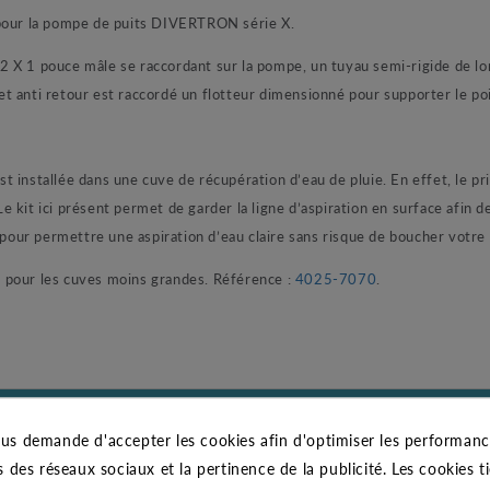
 pour la pompe de puits DIVERTRON série X.
2 X 1 pouce mâle se raccordant sur la pompe, un tuyau semi-rigide de 
apet anti retour est raccordé un flotteur dimensionné pour supporter le po
installée dans une cuve de récupération d’eau de pluie. En effet, le prin
 Le kit ici présent permet de garder la ligne d’aspiration en surface afin 
u pour permettre une aspiration d’eau claire sans risque de boucher votr
 pour les cuves moins grandes. Référence :
4025-7070
.
CARACTÉRISTIQUES GÉNÉRALES
us demande d'accepter les cookies afin d'optimiser les performance
JETLY
s des réseaux sociaux et la pertinence de la publicité. Les cookies ti