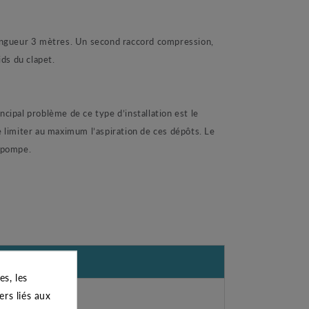
longueur 3 mètres. Un second raccord compression,
ids du clapet.
cipal problème de ce type d’installation est le
de limiter au maximum l’aspiration de ces dépôts. Le
e pompe.
s, les
ers liés aux