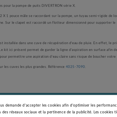
res pour la pompe de puits DIVERTRON série X.
2 X 1 pouce mâle se raccordant sur la pompe, un tuyau semi-rigide de l
ne. Sur le clapet est raccordé un flotteur dimensionné pour supporter le 
installée dans une cuve de récupération d’eau de pluie. En effet, le prin
 Le kit ici présent permet de garder la ligne d’aspiration en surface afin 
u pour permettre une aspiration d’eau claire sans risque de boucher votr
ur les cuves les plus grandes. Référence
4025-7090
.
CARACTÉRISTIQUES GÉNÉRALES
us demande d'accepter les cookies afin d'optimiser les performance
JETLY
s des réseaux sociaux et la pertinence de la publicité. Les cookies ti