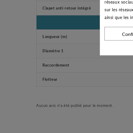
réseaux sociau
Clapet anti-retour intégré
sur les réseau
ainsi que les 
Conf
Longueur (m)
Diamètre 1
Raccordement
Flotteur
Aucun avis n'a été publié pour le moment.