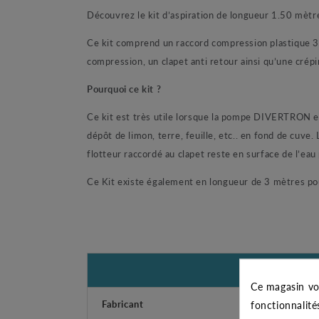
Découvrez le kit d’aspiration de longueur 1.50 mèt
Ce kit comprend un raccord compression plastique 3
compression, un clapet anti retour ainsi qu’une crépi
Pourquoi ce kit ?
Ce kit est très utile lorsque la pompe DIVERTRON est 
dépôt de limon, terre, feuille, etc.. en fond de cuve.
flotteur raccordé au clapet reste en surface de l’ea
Ce Kit existe également en longueur de 3 mètres po
Ce magasin vo
Fabricant
fonctionnalité