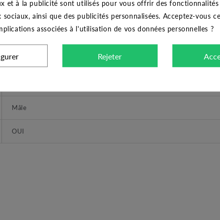
x et à la publicité sont utilisés pour vous offrir des fonctionnalité
OUI
x sociaux, ainsi que des publicités personnalisées. Acceptez-vous c
implications associées à l'utilisation de vos données personnelles ?
DIMENSIONS
igurer
Rejeter
Acce
1.50
1"
Mâle
OUI