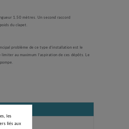
ongueur 1.50 mètres. Un second raccord
poids du clapet.
cipal problème de ce type d’installation est le
de limiter au maximum l’aspiration de ces dépôts. Le
e pompe.
s, les
ers liés aux