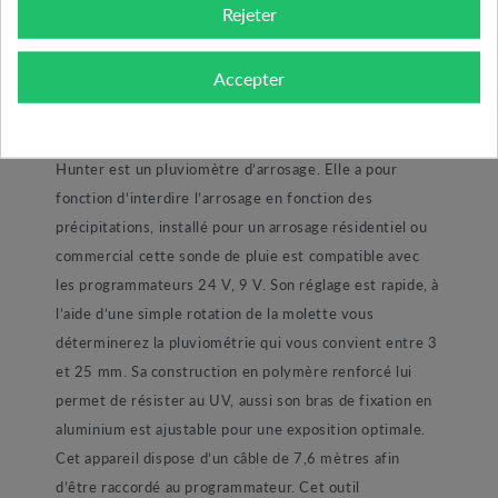
Rejeter
DESCRIPTION DU PRODUIT
Accepter
Le produit :
- La sonde de pluie MINICLIK de la marque
Hunter est un pluviomètre d’arrosage. Elle a pour
fonction d’interdire l’arrosage en fonction des
précipitations, installé pour un arrosage résidentiel ou
commercial cette sonde de pluie est compatible avec
les programmateurs 24 V, 9 V. Son réglage est rapide, à
l’aide d’une simple rotation de la molette vous
déterminerez la pluviométrie qui vous convient entre 3
et 25 mm. Sa construction en polymère renforcé lui
permet de résister au UV, aussi son bras de fixation en
aluminium est ajustable pour une exposition optimale.
Cet appareil dispose d’un câble de 7,6 mètres afin
d’être raccordé au programmateur. Cet outil