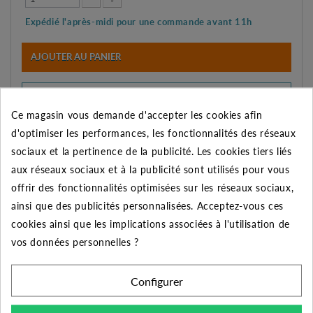
Expédié l'après-midi pour une commande avant 11h
AJOUTER AU PANIER
Connectez-vous
pour avoir plus d'information sur le
délai exacte de livraison
Ce magasin vous demande d'accepter les cookies afin
d'optimiser les performances, les fonctionnalités des réseaux
sociaux et la pertinence de la publicité. Les cookies tiers liés
AJOUTER À MES PRÉFÉRENCES
aux réseaux sociaux et à la publicité sont utilisés pour vous
AJOUTER AU COMPARATEUR
offrir des fonctionnalités optimisées sur les réseaux sociaux,
Imprimer
ainsi que des publicités personnalisées. Acceptez-vous ces
cookies ainsi que les implications associées à l'utilisation de
Téléchargement
vos données personnelles ?
NOTICE MINICLIK 1 (146.22K)
NOTICE MINICLIK 2 (162.38K)
Configurer